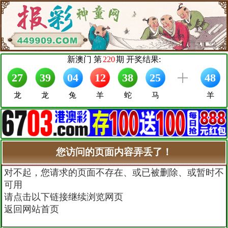
您访问的页面内容弄丢了！
对不起，您请求的页面不存在、或已被删除、或暂时不
可用
请点击以下链接继续浏览网页
返回网站首页