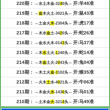
220期：→
←开:羊48准
水土木金-32
4
0头
219期：→
←开:鼠43准
金
木火土-3021头
218期：→
←开:虎17准
土金火
木
-2304头
217期：→
←开:蛇26准
木水
金
土-34
2
0头
216期：→
←开:马37准
金水火木-014
3
头
215期：→
←开:蛇14准
木
水
土火-
1
240头
214期：→
←开:兔04准
木
金
土火-2
0
43头
213期：→
←开:猴35准
木土火
金
-
3
102头
212期：→
←开:牛06准
火木
土
水-4
0
21头
211期：→
←开:马01准
木金火
水
-143
0
头
210期：→
←开:马49准
土木金
火
-321
4
头