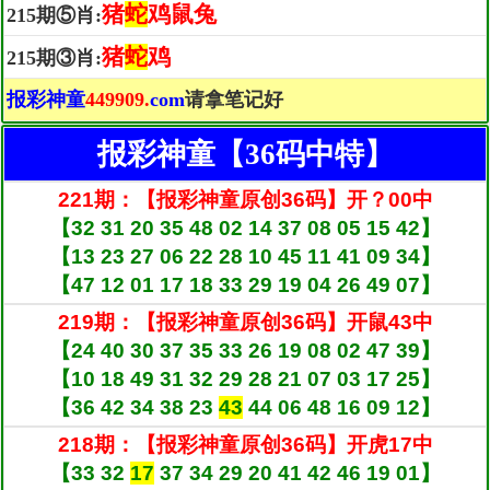
猪
蛇
鸡鼠兔
215期⑤肖:
猪
蛇
鸡
215期③肖:
报彩神童
449909.
com
请拿笔记好
报彩神童【36码中特】
221期：【报彩神童原创36码】开？00中
【32 31 20 35 48 02 14 37 08 05 15 42】
【13 23 27 06 22 28 10 45 11 41 09 34】
【47 12 01 17 18 33 29 19 04 26 49 07】
219期：【报彩神童原创36码】开鼠43中
【24 40 30 37 35 33 26 19 08 02 47 39】
【10 18 49 31 32 29 28 21 07 03 17 25】
【36 42 34 38 23
43
44 06 48 16 09 12】
218期：【报彩神童原创36码】开虎17中
【33 32
17
37 34 29 20 41 42 46 19 01】