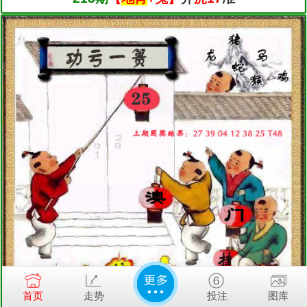
首页
走势
投注
图库