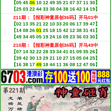
【05 45
06
10 12 49 35 21 07 37 11 30】
【25 03 22 44 33 36 04 38 16 42 14 19】
211期：【报彩神童原创36码】开马01中
【02 13 35 21 22 10 33 20 06 17 39 47】
【14 08 26
01
25 18 15 42 12 38 31 41】
【49 34 45 05 19 24 16 09 23 36 03 30】
210期：【报彩神童原创36码】开马49中
【07 14 32 22 28 33 34 41 01 09 35 26】
【39 42 30 13 29 21 10 27 15 05 04 25】
【16 38 17
49
18 44 11 36 08 12 47 06】