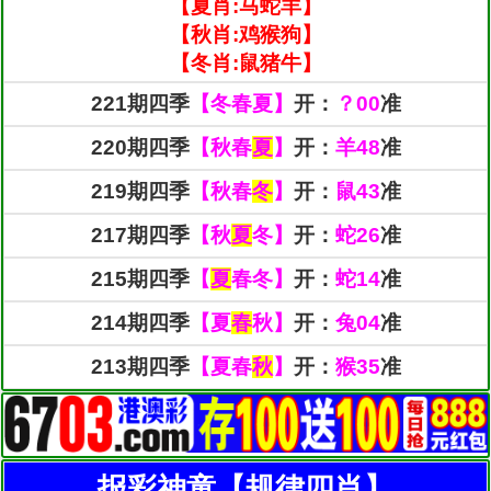
【夏肖:马蛇羊】
【秋肖:鸡猴狗】
【冬肖:鼠猪牛】
221期四季
【冬春夏】
开：
？00
准
220期四季
【秋春
夏
】
开：
羊48
准
219期四季
【秋春
冬
】
开：
鼠43
准
217期四季
【秋
夏
冬】
开：
蛇26
准
215期四季
【
夏
春冬】
开：
蛇14
准
214期四季
【夏
春
秋】
开：
兔04
准
213期四季
【夏春
秋
】
开：
猴35
准
报彩神童【规律四肖】