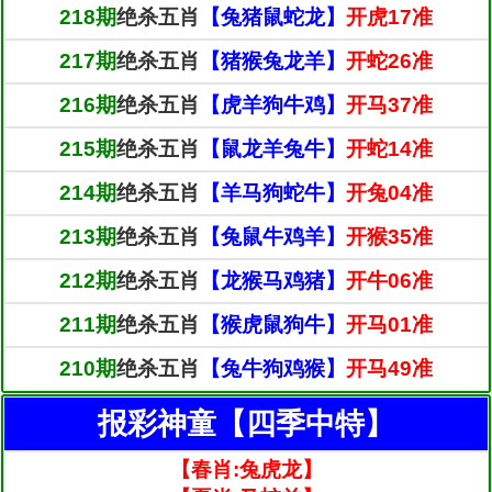
218期
绝杀五肖
【兔猪鼠蛇龙】
开虎17准
217期
绝杀五肖
【猪猴兔龙羊】
开蛇26准
216期
绝杀五肖
【虎羊狗牛鸡】
开马37准
215期
绝杀五肖
【鼠龙羊兔牛】
开蛇14准
214期
绝杀五肖
【羊马狗蛇牛】
开兔04准
213期
绝杀五肖
【兔鼠牛鸡羊】
开猴35准
212期
绝杀五肖
【龙猴马鸡猪】
开牛06准
211期
绝杀五肖
【猴虎鼠狗牛】
开马01准
210期
绝杀五肖
【兔牛狗鸡猴】
开马49准
报彩神童【四季中特】
【春肖:兔虎龙】