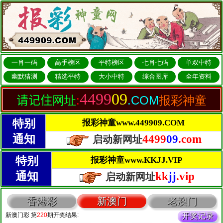
一肖一码
高手榜区
平特榜区
七肖七码
单双中特
幽默猜测
精选平特
大小中特
综合图库
全年资料
4499
09
请记住
网址
:
.COM
报彩神童
特别
报彩神童www.449909.COM
通知
4499
09
.com
启动新网址
特别
报彩神童www.KKJJ.VIP
通知
kk
jj
.vip
启动新网址