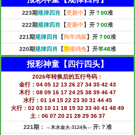
223期
规律四肖
【
更新中
】开
？00
准
222期
规律四肖
【
更新中
】开
？00
准
221期
规律四肖
【
狗羊鸡鼠
】开
？00
准
220期
规律四肖
【
羊
猪鸡兔
】开
羊48
准
报彩神童【四行四头】
2026年转换后的五行号码：
金行：04 05 12 13 26 27 34 35 42 43
木行：08 09 16 17 24 25 38 39 46 47
水行：01 14 15 22 23 30 31 44 45
火行：02 03 10 11 18 19 32 33 40 41 48 49
土：06 07 20 21 28 29 36 37
221期：→
←开:？准
木水金火-3124头