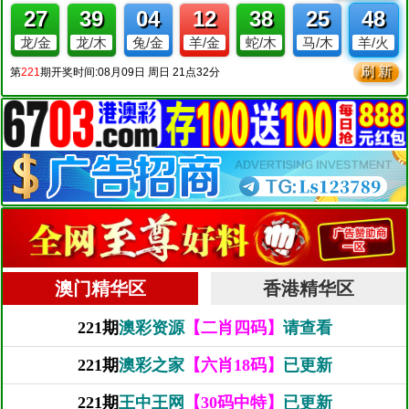
澳门精华区
香港精华区
221期
澳彩资源
【二肖四码】
请查看
221期
澳彩之家
【六肖18码】
已更新
221期
王中王网
【30码中特】
已更新