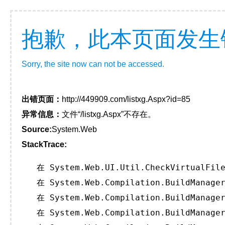
抱歉，此本页面发生
Sorry, the site now can not be accessed.
出错页面：
http://449909.com/listxg.Aspx?id=85
异常信息：
文件“/listxg.Aspx”不存在。
Source:
System.Web
StackTrace:
   在 System.Web.UI.Util.CheckVirtualFile
   在 System.Web.Compilation.BuildManager
   在 System.Web.Compilation.BuildManager
   在 System.Web.Compilation.BuildManager