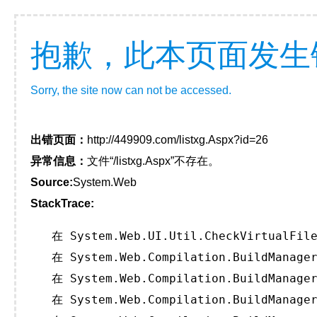
抱歉，此本页面发生
Sorry, the site now can not be accessed.
出错页面：
http://449909.com/listxg.Aspx?id=26
异常信息：
文件“/listxg.Aspx”不存在。
Source:
System.Web
StackTrace:
   在 System.Web.UI.Util.CheckVirtualFile
   在 System.Web.Compilation.BuildManager
   在 System.Web.Compilation.BuildManager
   在 System.Web.Compilation.BuildManager