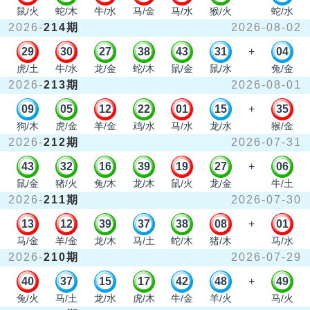
鼠/火
蛇/木
牛/水
马/金
马/水
猴/火
蛇/水
2026-
214期
2026-08-02
29
30
27
38
43
31
+
04
虎/土
牛/水
龙/金
蛇/木
鼠/金
鼠/水
兔/金
2026-
213期
2026-08-01
09
05
12
22
01
15
+
35
狗/木
虎/金
羊/金
鸡/水
马/水
龙/水
猴/金
2026-
212期
2026-07-31
43
32
16
39
19
27
+
06
鼠/金
猪/火
兔/木
龙/木
鼠/火
龙/金
牛/土
2026-
211期
2026-07-30
13
12
39
37
38
08
+
01
马/金
羊/金
龙/木
马/土
蛇/木
猪/木
马/水
2026-
210期
2026-07-29
40
37
15
17
42
48
+
49
兔/火
马/土
龙/水
虎/木
牛/金
羊/火
马/火