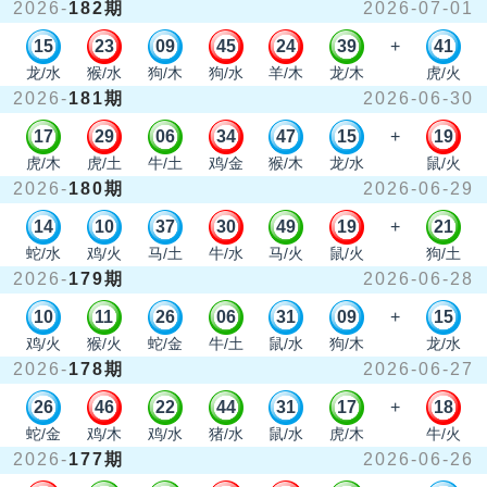
2026-
182期
2026-07-01
15
23
09
45
24
39
+
41
龙/水
猴/水
狗/木
狗/水
羊/木
龙/木
虎/火
2026-
181期
2026-06-30
17
29
06
34
47
15
+
19
虎/木
虎/土
牛/土
鸡/金
猴/木
龙/水
鼠/火
2026-
180期
2026-06-29
14
10
37
30
49
19
+
21
蛇/水
鸡/火
马/土
牛/水
马/火
鼠/火
狗/土
2026-
179期
2026-06-28
10
11
26
06
31
09
+
15
鸡/火
猴/火
蛇/金
牛/土
鼠/水
狗/木
龙/水
2026-
178期
2026-06-27
26
46
22
44
31
17
+
18
蛇/金
鸡/木
鸡/水
猪/水
鼠/水
虎/木
牛/火
2026-
177期
2026-06-26