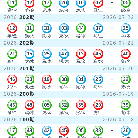
11
12
17
26
10
07
+
05
猴/火
羊/金
虎/木
蛇/金
鸡/火
鼠/土
虎/金
2026-
203期
2026-07-22
12
11
31
03
44
37
+
25
羊/金
猴/火
鼠/水
龙/火
猪/水
马/土
马/木
2026-
202期
2026-07-21
21
15
25
47
13
45
+
40
狗/土
龙/水
马/木
猴/木
马/金
狗/水
兔/火
2026-
201期
2026-07-20
46
28
19
38
31
25
+
32
鸡/木
兔/土
鼠/火
蛇/木
鼠/水
马/木
猪/火
2026-
200期
2026-07-19
43
46
05
32
35
29
+
39
鼠/金
鸡/木
虎/金
猪/火
猴/金
虎/土
龙/木
2026-
199期
2026-07-18
17
49
42
45
05
38
+
36