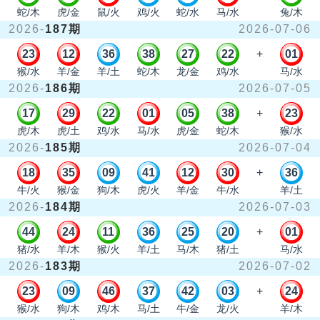
蛇/木
虎/金
鼠/火
鸡/火
蛇/水
马/水
兔/木
2026-
187期
2026-07-06
23
12
36
38
27
22
+
01
猴/水
羊/金
羊/土
蛇/木
龙/金
鸡/水
马/水
2026-
186期
2026-07-05
17
29
22
01
05
38
+
23
虎/木
虎/土
鸡/水
马/水
虎/金
蛇/木
猴/水
2026-
185期
2026-07-04
18
35
09
41
12
30
+
36
牛/火
猴/金
狗/木
虎/火
羊/金
牛/水
羊/土
2026-
184期
2026-07-03
44
24
11
36
25
20
+
01
猪/水
羊/木
猴/火
羊/土
马/木
猪/土
马/水
2026-
183期
2026-07-02
23
09
46
37
42
03
+
24
猴/水
狗/木
鸡/木
马/土
牛/金
龙/火
羊/木