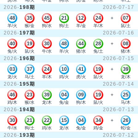
虎/木
马/火
牛/金
狗/水
虎/金
蛇/木
羊/土
2026-
198期
2026-07-17
48
35
45
21
12
24
+
07
羊/火
猴/金
狗/水
狗/土
羊/金
羊/木
鼠/土
2026-
197期
2026-07-16
40
19
30
48
44
28
+
08
兔/火
鼠/火
牛/水
羊/火
猪/水
兔/土
猪/木
2026-
196期
2026-07-15
03
37
24
10
41
19
+
39
龙/火
马/土
羊/木
鸡/火
虎/火
鼠/火
龙/木
2026-
195期
2026-07-14
46
23
39
04
09
19
+
25
鸡/木
猴/水
龙/木
兔/金
狗/木
鼠/火
马/木
2026-
194期
2026-07-13
30
21
22
15
04
34
+
26
牛/水
狗/土
鸡/水
龙/水
兔/金
鸡/金
蛇/金
2026-
193期
2026-07-12