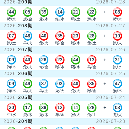
2026-
209期
2026-07-28
44
05
39
14
21
22
+
08
猪/水
虎/金
龙/木
蛇/水
狗/土
鸡/水
猪/木
2026-
208期
2026-07-27
07
48
40
35
23
28
+
19
鼠/土
羊/火
兔/火
猴/金
猴/水
兔/土
鼠/火
2026-
207期
2026-07-26
09
40
26
23
44
13
+
31
狗/木
兔/火
蛇/金
猴/水
猪/水
马/金
鼠/水
2026-
206期
2026-07-25
09
49
37
03
40
35
+
47
狗/木
马/火
马/土
龙/火
兔/火
猴/金
猴/木
2026-
205期
2026-07-24
30
17
39
12
11
28
+
03
牛/水
虎/木
龙/木
羊/金
猴/火
兔/土
龙/火
2026-
204期
2026-07-23