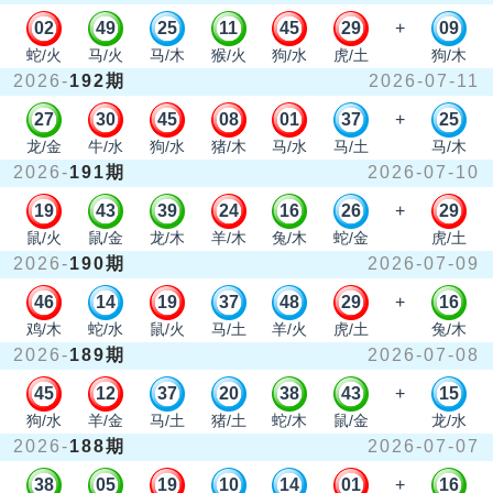
02
49
25
11
45
29
+
09
蛇/火
马/火
马/木
猴/火
狗/水
虎/土
狗/木
2026-
192期
2026-07-11
27
30
45
08
01
37
+
25
龙/金
牛/水
狗/水
猪/木
马/水
马/土
马/木
2026-
191期
2026-07-10
19
43
39
24
16
26
+
29
鼠/火
鼠/金
龙/木
羊/木
兔/木
蛇/金
虎/土
2026-
190期
2026-07-09
46
14
19
37
48
29
+
16
鸡/木
蛇/水
鼠/火
马/土
羊/火
虎/土
兔/木
2026-
189期
2026-07-08
45
12
37
20
38
43
+
15
狗/水
羊/金
马/土
猪/土
蛇/木
鼠/金
龙/水
2026-
188期
2026-07-07
38
05
19
10
14
01
+
16