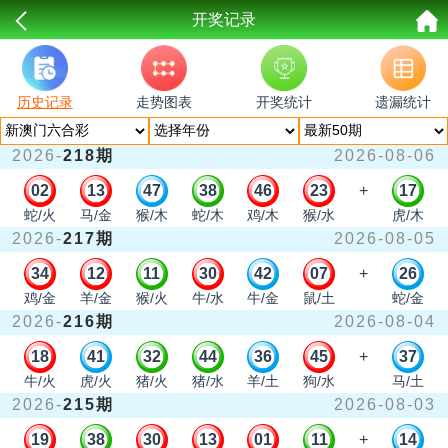
开奖记录
历史记录
走势图表
开奖统计
遗漏统计
2026-
218期
2026-08-06
02
13
47
38
46
23
+
17
蛇/火
马/金
猴/木
蛇/木
鸡/木
猴/水
虎/木
2026-
217期
2026-08-05
34
12
11
30
42
07
+
26
鸡/金
羊/金
猴/火
牛/水
牛/金
鼠/土
蛇/金
2026-
216期
2026-08-04
18
41
32
44
36
45
+
37
牛/火
虎/火
猪/火
猪/水
羊/土
狗/水
马/土
2026-
215期
2026-08-03
19
38
30
13
01
11
+
14