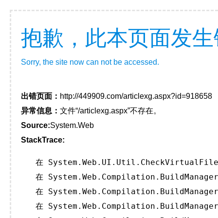
抱歉，此本页面发生
Sorry, the site now can not be accessed.
出错页面：
http://449909.com/articlexg.aspx?id=918658
异常信息：
文件“/articlexg.aspx”不存在。
Source:
System.Web
StackTrace:
   在 System.Web.UI.Util.CheckVirtualFile
   在 System.Web.Compilation.BuildManager
   在 System.Web.Compilation.BuildManager
   在 System.Web.Compilation.BuildManager