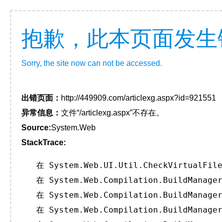
抱歉，此本页面发生
Sorry, the site now can not be accessed.
出错页面：
http://449909.com/articlexg.aspx?id=921551
异常信息：
文件“/articlexg.aspx”不存在。
Source:
System.Web
StackTrace:
   在 System.Web.UI.Util.CheckVirtualFile
   在 System.Web.Compilation.BuildManager
   在 System.Web.Compilation.BuildManager
   在 System.Web.Compilation.BuildManager